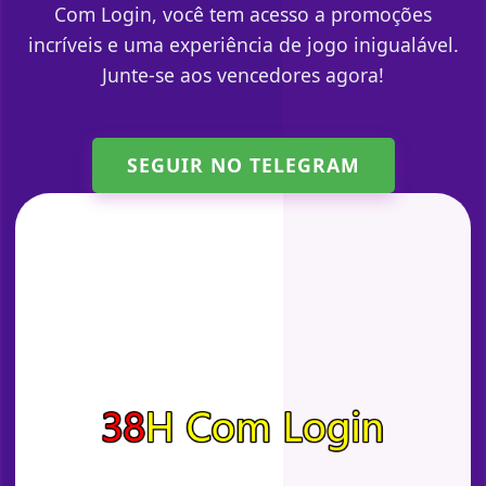
Com Login, você tem acesso a promoções
incríveis e uma experiência de jogo inigualável.
Junte-se aos vencedores agora!
SEGUIR NO TELEGRAM