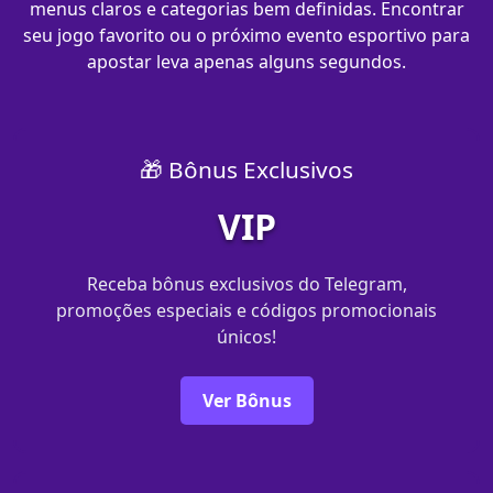
menus claros e categorias bem definidas. Encontrar
seu jogo favorito ou o próximo evento esportivo para
apostar leva apenas alguns segundos.
🎁 Bônus Exclusivos
VIP
Receba bônus exclusivos do Telegram,
promoções especiais e códigos promocionais
únicos!
Ver Bônus