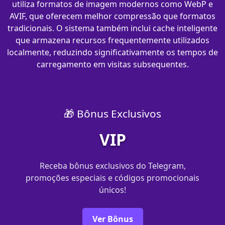
utiliza formatos de imagem modernos como WebP e
AVIF, que oferecem melhor compressão que formatos
tradicionais. O sistema também inclui cache inteligente
que armazena recursos frequentemente utilizados
localmente, reduzindo significativamente os tempos de
carregamento em visitas subsequentes.
🎁 Bônus Exclusivos
VIP
Receba bônus exclusivos do Telegram,
promoções especiais e códigos promocionais
únicos!
Ver Bônus