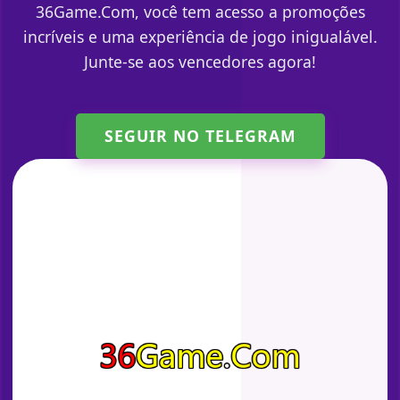
36Game.Com, você tem acesso a promoções
incríveis e uma experiência de jogo inigualável.
Junte-se aos vencedores agora!
SEGUIR NO TELEGRAM