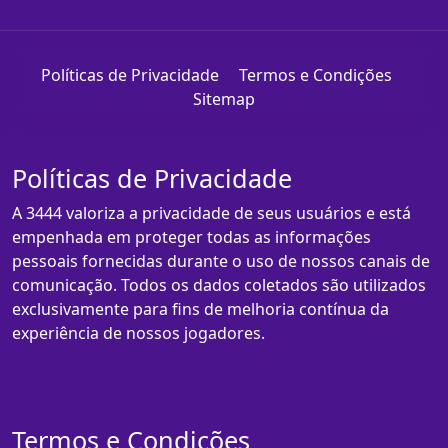
Políticas de Privacidade
Termos e Condições
Sitemap
Políticas de Privacidade
A 3444 valoriza a privacidade de seus usuários e está
empenhada em proteger todas as informações
pessoais fornecidas durante o uso de nossos canais de
comunicação. Todos os dados coletados são utilizados
exclusivamente para fins de melhoria contínua da
experiência de nossos jogadores.
Termos e Condições