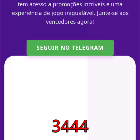
tem acesso a promoções incríveis e uma
experiência de jogo inigualável. Junte-se aos
vencedores agora!
SEGUIR NO TELEGRAM