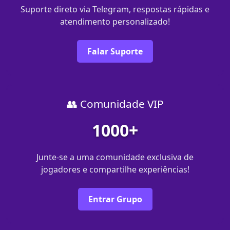
Suporte direto via Telegram, respostas rápidas e
atendimento personalizado!
Falar Suporte
👥 Comunidade VIP
1000+
Junte-se a uma comunidade exclusiva de
jogadores e compartilhe experiências!
Entrar Grupo