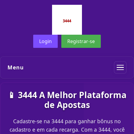
Login
Registrar-se
Menu
📱 3444 A Melhor Plataforma
de Apostas
Cadastre-se na 3444 para ganhar bônus no
cadastro e em cada recarga. Com a 3444, você