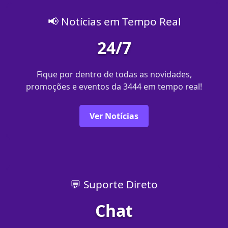
📢 Notícias em Tempo Real
24/7
Fique por dentro de todas as novidades,
promoções e eventos da 3444 em tempo real!
Ver Notícias
💬 Suporte Direto
Chat