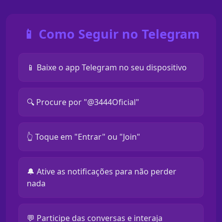
📱 Como Seguir no Telegram
📱 Baixe o app Telegram no seu dispositivo
🔍 Procure por "@3444Oficial"
👆 Toque em "Entrar" ou "Join"
🔔 Ative as notificações para não perder
nada
💬 Participe das conversas e interaja