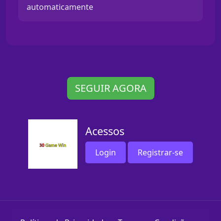
automaticamente
SEGUIR AGORA
Acessos
Login
Registrar-se