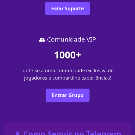
Falar Suporte
👥 Comunidade VIP
1000+
Junte-se a uma comunidade exclusiva de
jogadores e compartilhe experiências!
Entrar Grupo
📱 Como Seguir no Telegram