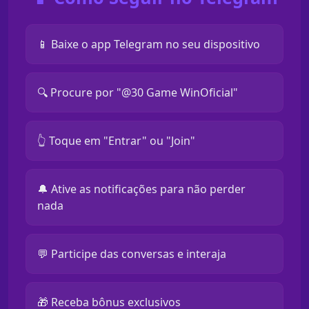
📱 Baixe o app Telegram no seu dispositivo
🔍 Procure por "@30 Game WinOficial"
👆 Toque em "Entrar" ou "Join"
🔔 Ative as notificações para não perder
nada
💬 Participe das conversas e interaja
🎁 Receba bônus exclusivos