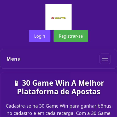
Login
Registrar-se
Menu
📱 30 Game Win A Melhor
Plataforma de Apostas
Cadastre-se na 30 Game Win para ganhar bônus
no cadastro e em cada recarga. Com a 30 Game