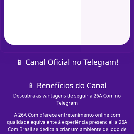
📱 Canal Oficial no Telegram!
📱 Benefícios do Canal
Descubra as vantagens de seguir a 26A Com no
Telegram
A 26A Com oferece entretenimento online com
qualidade equivalente à experiência presencial; a 26A
Com Brasil se dedica a criar um ambiente de jogo de