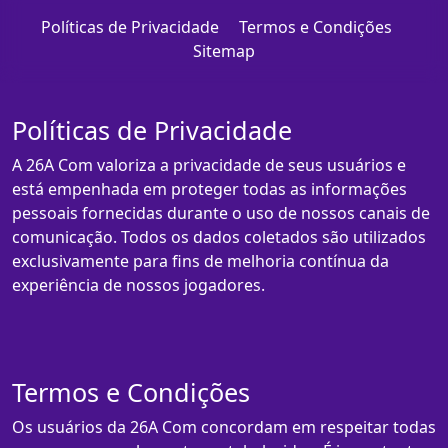
Políticas de Privacidade
Termos e Condições
Sitemap
Políticas de Privacidade
A 26A Com valoriza a privacidade de seus usuários e
está empenhada em proteger todas as informações
pessoais fornecidas durante o uso de nossos canais de
comunicação. Todos os dados coletados são utilizados
exclusivamente para fins de melhoria contínua da
experiência de nossos jogadores.
Termos e Condições
Os usuários da 26A Com concordam em respeitar todas