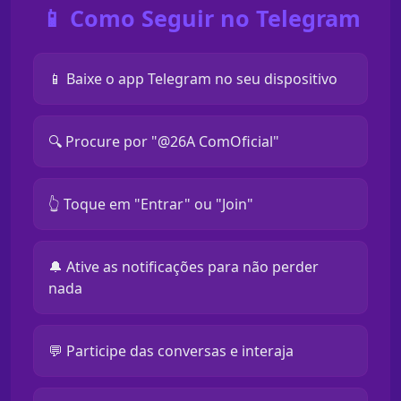
📱 Como Seguir no Telegram
📱 Baixe o app Telegram no seu dispositivo
🔍 Procure por "@26A ComOficial"
👆 Toque em "Entrar" ou "Join"
🔔 Ative as notificações para não perder
nada
💬 Participe das conversas e interaja