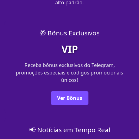
alto padrão.
🎁 Bônus Exclusivos
VIP
Receba bônus exclusivos do Telegram,
promoções especiais e códigos promocionais
únicos!
Ver Bônus
📢 Notícias em Tempo Real