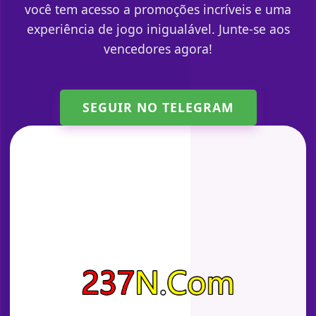
você tem acesso a promoções incríveis e uma
experiência de jogo inigualável. Junte-se aos
vencedores agora!
SEGUIR NO TELEGRAM