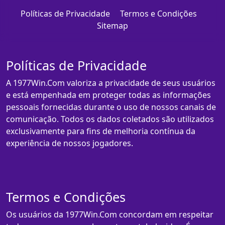
Políticas de Privacidade
Termos e Condições
Sitemap
Políticas de Privacidade
A 1977Win.Com valoriza a privacidade de seus usuários
e está empenhada em proteger todas as informações
pessoais fornecidas durante o uso de nossos canais de
comunicação. Todos os dados coletados são utilizados
exclusivamente para fins de melhoria contínua da
experiência de nossos jogadores.
Termos e Condições
Os usuários da 1977Win.Com concordam em respeitar