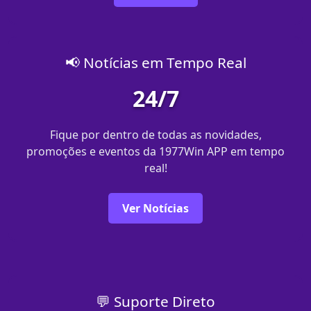
📢 Notícias em Tempo Real
24/7
Fique por dentro de todas as novidades,
promoções e eventos da 1977Win APP em tempo
real!
Ver Notícias
💬 Suporte Direto