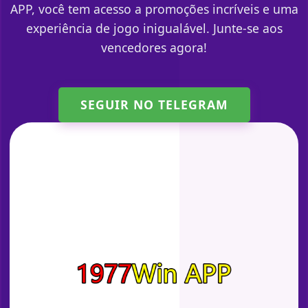
APP, você tem acesso a promoções incríveis e uma
experiência de jogo inigualável. Junte-se aos
vencedores agora!
SEGUIR NO TELEGRAM