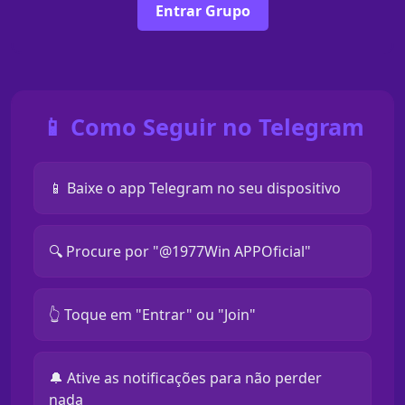
Entrar Grupo
📱 Como Seguir no Telegram
📱 Baixe o app Telegram no seu dispositivo
🔍 Procure por "@1977Win APPOficial"
👆 Toque em "Entrar" ou "Join"
🔔 Ative as notificações para não perder
nada