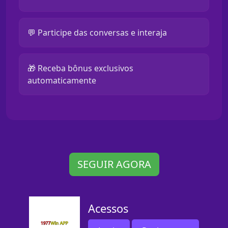
💬 Participe das conversas e interaja
🎁 Receba bônus exclusivos
automaticamente
SEGUIR AGORA
Acessos