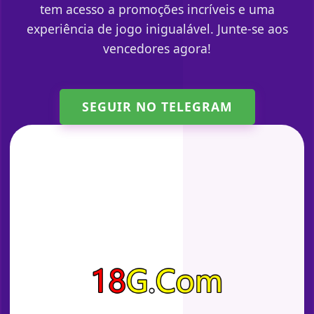
tem acesso a promoções incríveis e uma
experiência de jogo inigualável. Junte-se aos
vencedores agora!
SEGUIR NO TELEGRAM