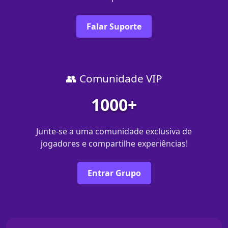
Falar Suporte
👥 Comunidade VIP
1000+
Junte-se a uma comunidade exclusiva de
jogadores e compartilhe experiências!
Entrar Grupo