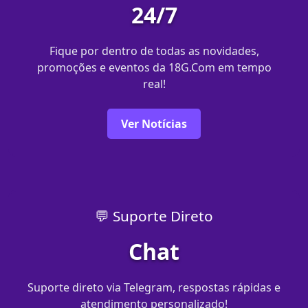
24/7
Fique por dentro de todas as novidades,
promoções e eventos da 18G.Com em tempo
real!
Ver Notícias
💬 Suporte Direto
Chat
Suporte direto via Telegram, respostas rápidas e
atendimento personalizado!