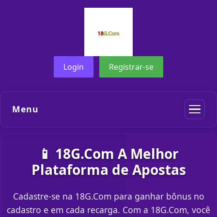
Login
Registrar-se
Menu
📱 18G.Com A Melhor
Plataforma de Apostas
Cadastre-se na 18G.Com para ganhar bônus no
cadastro e em cada recarga. Com a 18G.Com, você