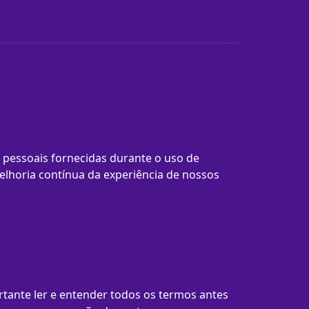
 pessoais fornecidas durante o uso de
elhoria contínua da experiência de nossos
tante ler e entender todos os termos antes