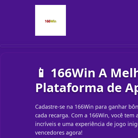
📱 166Win A Mel
Plataforma de A
Cadastre-se na 166Win para ganhar bôn
cada recarga. Com a 166Win, você tem 
incríveis e uma experiência de jogo inig
vencedores agora!