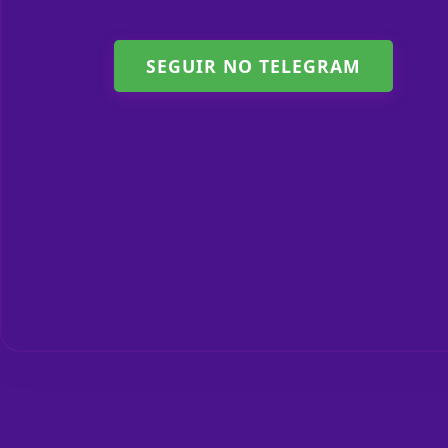
SEGUIR NO TELEGRAM