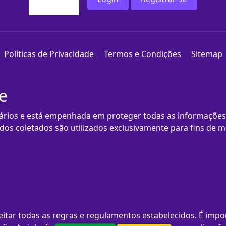
Políticas de Privacidade
Termos e Condições
Sitemap
de
uários e está empenhada em proteger todas as informações
os coletados são utilizados exclusivamente para fins de m
ar todas as regras e regulamentos estabelecidos. É impor