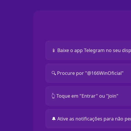
📱 Baixe o app Telegram no seu disp
🔍 Procure por "@166WinOficial"
👆 Toque em "Entrar" ou "Join"
🔔 Ative as notificações para não p