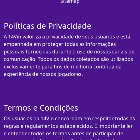
Sitemap
Políticas de Privacidade
A 14Vin valoriza a privacidade de seus usuários e está
empenhada em proteger todas as informações
pessoais fornecidas durante o uso de nossos canais de
comunicação. Todos os dados coletados são utilizados
exclusivamente para fins de melhoria contínua da
experiência de nossos jogadores.
Termos e Condições
Os usuários da 14Vin concordam em respeitar todas as
regras e regulamentos estabelecidos. É importante ler
e entender todos os termos antes de participar de