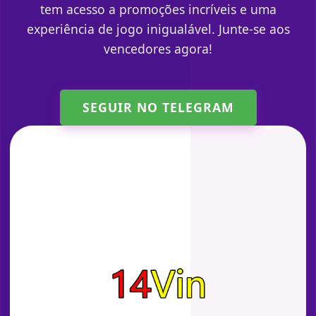
tem acesso a promoções incríveis e uma
experiência de jogo inigualável. Junte-se aos
vencedores agora!
SEGUIR NO TELEGRAM