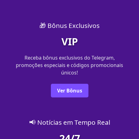
🎁 Bônus Exclusivos
VIP
Receba bônus exclusivos do Telegram,
promoções especiais e códigos promocionais
únicos!
Ver Bônus
📢 Notícias em Tempo Real
24/7