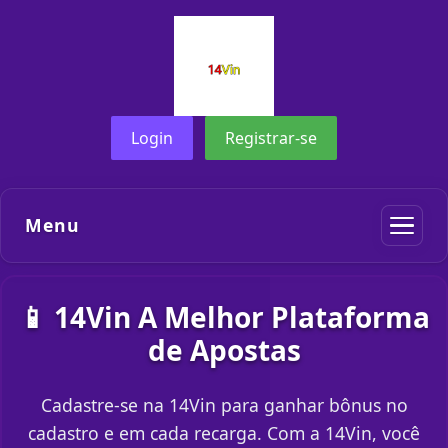
Login
Registrar-se
Menu
📱 14Vin A Melhor Plataforma
de Apostas
Cadastre-se na 14Vin para ganhar bônus no
cadastro e em cada recarga. Com a 14Vin, você