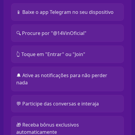
📱 Baixe o app Telegram no seu dispositivo
🔍 Procure por "@14VinOficial"
👆 Toque em "Entrar" ou "Join"
🔔 Ative as notificações para não perder
nada
💬 Participe das conversas e interaja
🎁 Receba bônus exclusivos
automaticamente