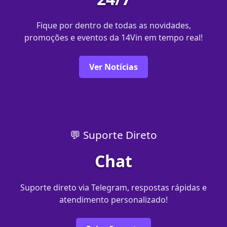
Fique por dentro de todas as novidades,
promoções e eventos da 14Vin em tempo real!
Ver Notícias
💬 Suporte Direto
Chat
Suporte direto via Telegram, respostas rápidas e
atendimento personalizado!