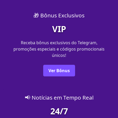
🎁 Bônus Exclusivos
VIP
Receba bônus exclusivos do Telegram,
promoções especiais e códigos promocionais
únicos!
Ver Bônus
📢 Notícias em Tempo Real
24/7