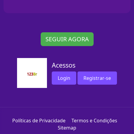
SEGUIR AGORA
Acessos
Login
Registrar-se
Políticas de Privacidade
Termos e Condições
Sitemap