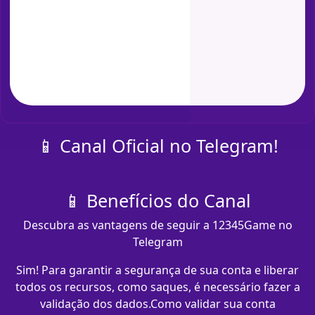
📱 Canal Oficial no Telegram!
📱 Benefícios do Canal
Descubra as vantagens de seguir a 12345Game no
Telegram
Sim! Para garantir a segurança de sua conta e liberar
todos os recursos, como saques, é necessário fazer a
validação dos dados.Como validar sua conta