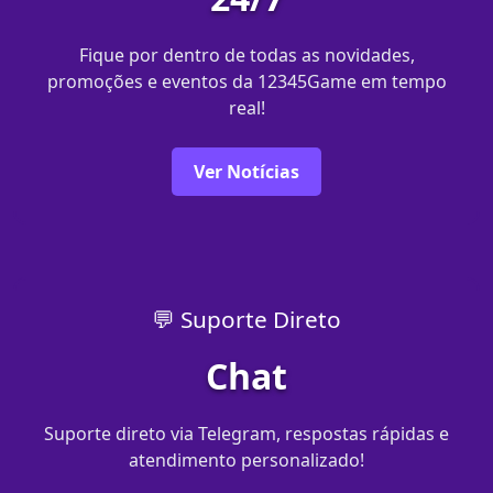
Fique por dentro de todas as novidades,
promoções e eventos da 12345Game em tempo
real!
Ver Notícias
💬 Suporte Direto
Chat
Suporte direto via Telegram, respostas rápidas e
atendimento personalizado!