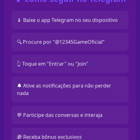
📱 Baixe o app Telegram no seu dispositivo
🔍 Procure por "@12345GameOficial"
👆 Toque em "Entrar" ou "Join"
🔔 Ative as notificações para não perder
nada
💬 Participe das conversas e interaja
🎁 Receba bônus exclusivos