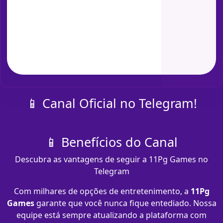
📱 Canal Oficial no Telegram!
📱 Benefícios do Canal
Descubra as vantagens de seguir a 11Pg Games no
Telegram
Com milhares de opções de entretenimento, a
11Pg
Games
garante que você nunca fique entediado. Nossa
equipe está sempre atualizando a plataforma com