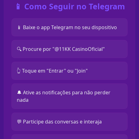
📱 Como Seguir no Telegram
📱 Baixe o app Telegram no seu dispositivo
🔍 Procure por "@11KK CasinoOficial"
👆 Toque em "Entrar" ou "Join"
🔔 Ative as notificações para não perder
nada
💬 Participe das conversas e interaja