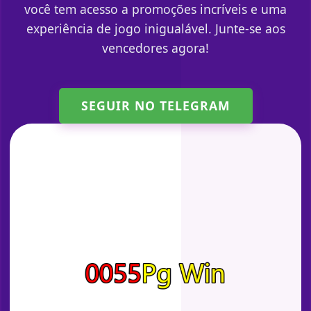
você tem acesso a promoções incríveis e uma
experiência de jogo inigualável. Junte-se aos
vencedores agora!
SEGUIR NO TELEGRAM