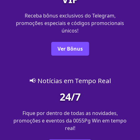
Receba bônus exclusivos do Telegram,
promoções especiais e códigos promocionais
únicos!
Ver Bônus
📢 Notícias em Tempo Real
24/7
Fique por dentro de todas as novidades,
promoções e eventos da 0055Pg Win em tempo
real!